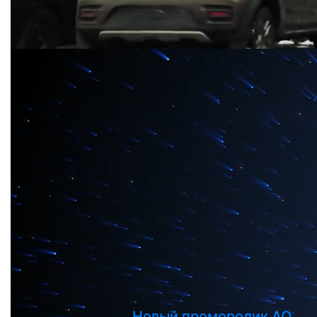
Новый проморолик АО